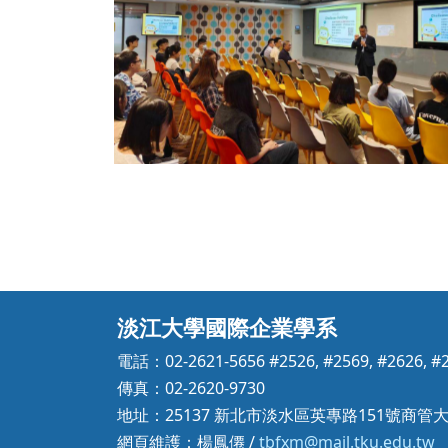
No Caption
淡江大學國際企業學系
電話：02-2621-5656 #2526, #2569, #2626, #
傳真：02-2620-9730
地址：25137 新北市淡水區英專路151號商管大
網頁維護：楊鳳僊 /
tbfxm@mail.tku.edu.tw