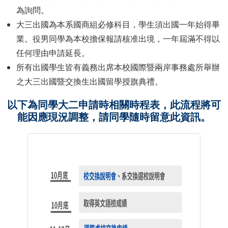
為詢問。
大三出國為本系國商組必修科目，學生須出國一年始得畢
業。役男同學為本校擔保報請核准出境，一年屆滿不得以
任何理由申請延長。
所有出國學生皆有義務出席本校國際暨兩岸事務處所舉辦
之大三出國暨交換生出國留學授旗典禮。
以下為同學大二申請時相關時程表，此流程將可
能因應現況調整，請同學隨時留意此資訊。