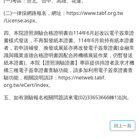
(一)考區：台北、台中、高雄、花蓮。
(二)一律採網路報名，網址：https://www.tabf.org.tw
/License.aspx。
四、本院證照測驗合格證明書自114年6月起改以電子簽章證
書樣式發送，不再製發紙本證書。114年6月前持有紙本證書
者，若申請補發、換發或展延亦將改發電子簽章證書(金融常
識與職業道德合格證明書因配合跨機構展延作業，仍暫發送
紙本證書)。本院【證照測驗證書】專區提供持證者及求才機
構三種電子簽章證書查驗功能，請多加利用電子簽章證書查
驗功能，相關說明請詳：https://netweb.tabf.
org.tw/eCert/index。
五、如有測驗報名相關問題請來電(02)33653666轉1洽詢。
回上一頁