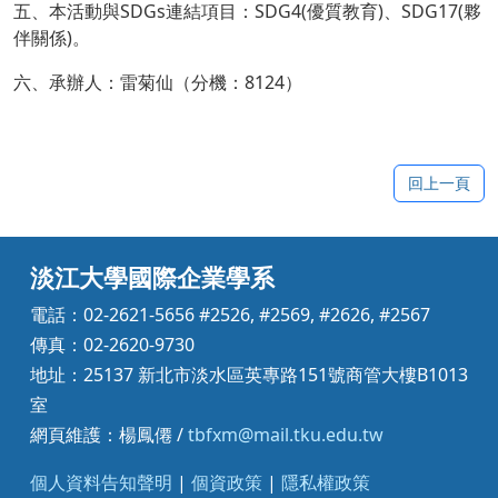
五、本活動與SDGs連結項目：SDG4(優質教育)、SDG17(夥
伴關係)。
六、承辦人：雷菊仙（分機：8124）
回上一頁
淡江大學國際企業學系
電話：02-2621-5656 #2526, #2569, #2626, #2567
傳真：02-2620-9730
地址：25137 新北市淡水區英專路151號商管大樓B1013
室
網頁維護：楊鳳僊 /
tbfxm@mail.tku.edu.tw
個人資料告知聲明
|
個資政策
|
隱私權政策