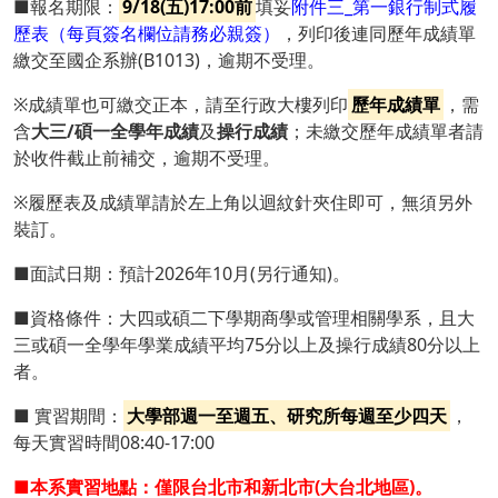
■報名期限：
9/18(五)17:00前
填妥
附件三_第一銀行制式履
歷表（每頁簽名欄位請務必親簽）
，列印後連同歷年成績單
繳交至國企系辦(B1013)，逾期不受理。
※成績單也可繳交正本，請至行政大樓列印
歷年成績單
，需
含
大三/碩一全學年成績
及
操行成績
；未繳交歷年成績單者請
於收件截止前補交，逾期不受理。
※履歷表及成績單請於左上角以迴紋針夾住即可，無須另外
裝訂。
■面試日期：預計2026年10月(另行通知)。
■資格條件：大四或碩二下學期商學或管理相關學系，且大
三或碩一全學年學業成績平均75分以上及操行成績80分以上
者。
■ 實習期間：
大學部週一至週五、研究所每週至少四天
，
每天實習時間08:40-17:00
■本系實習地點：僅限台北市和新北市(大台北地區)。