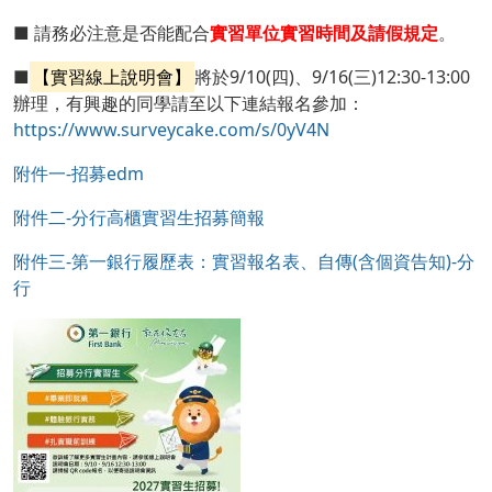
■ 請務必注意是否能配合
實習單位實習時間及請假規定
。
■
【實習線上說明會】
將於9/10(四)、9/16(三)12:30-13:00
辦理，有興趣的同學請至以下連結報名參加：
https://www.surveycake.com/s/0yV4N
附件一-招募edm
附件二-分行高櫃實習生招募簡報
附件三-第一銀行履歷表：實習報名表、自傳(含個資告知)-分
行