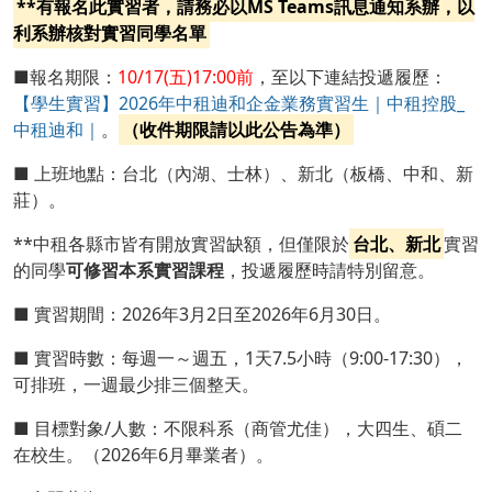
**有報名此實習者，請務必以MS Teams訊息通知系辦，以
利系辦核對實習同學名單
■報名期限：
10/17(五)17:00前
，至以下連結投遞履歷：
【學生實習】2026年中租迪和企金業務實習生｜中租控股_
中租迪和｜
。
（收件期限請以此公告為準）
■ 上班地點：台北（內湖、士林）、新北（板橋、中和、新
莊）。
**中租各縣市皆有開放實習缺額，但僅限於
台北、新北
實習
的同學
可修習本系實習課程
，投遞履歷時請特別留意。
■ 實習期間：2026年3月2日至2026年6月30日。
■ 實習時數：每週一～週五，1天7.5小時（9:00-17:30），
可排班，一週最少排三個整天。
■ 目標對象/人數：不限科系（商管尤佳），大四生、碩二
在校生。（2026年6月畢業者）。