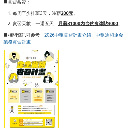
■實習薪資：
每周至少排班3天，時薪
200元
。
實習天數：一週五天，
月薪31000內含伙食津貼3000
。
■相關資訊可參考：
2026中租實習計畫介紹
、
中租迪和企金
業務實習計畫