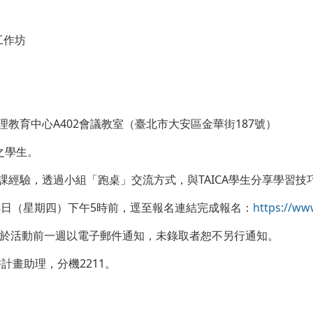
工作坊
理教育中心A402會議教室（臺北市大安區金華街187號）
之學生。
課經驗，透過小組「跑桌」交流方式，與TAICA學生分享學習
18日（星期四）下午5時前，逕至報名連結完成報名：
https://ww
將於活動前一週以電子郵件通知，未錄取者恕不另行通知。
畫助理，分機2211。