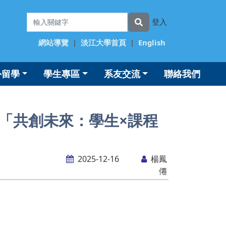
登入
網站導覽
|
淡江大學首頁
|
English
外留學
學生專區
系友交流
聯絡我們
）「共創未來：學生×課程
2025-12-16
楊鳳
僊