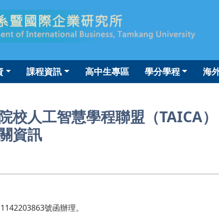
資
課程資訊
高中生專區
學分學程
海
院校人工智慧學程聯盟（TAICA
關資訊
142203863號函辦理。