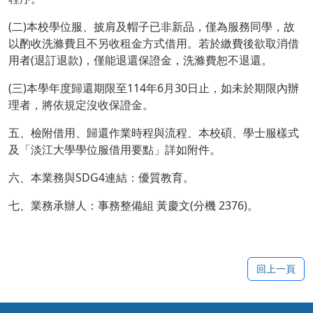
(二)本校學位服、披肩及帽子已非新品，僅為服務同學，故
以酌收洗滌費且不另收租金方式借用。若於繳費後欲取消借
用者(退訂退款)，僅能退還保證金，洗滌費恕不退還。
(三)本學年度歸還期限至114年6月30日止，如未於期限內辦
理者，將依規定沒收保證金。
五、檢附借用、歸還作業時程與流程、本校碩、學士服樣式
及「淡江大學學位服借用要點」詳如附件。
六、本業務與SDG4連結：優質教育。
七、業務承辦人：事務整備組 黃慶文(分機 2376)。
回上一頁