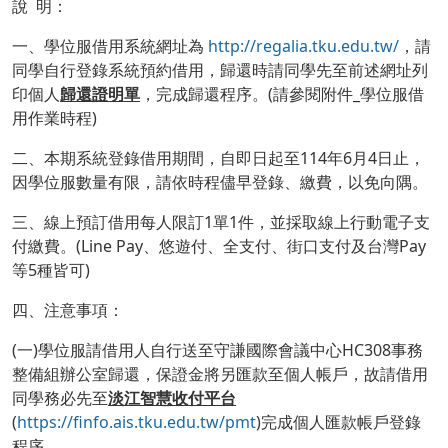
說 明：
一、學位服借用系統網址為
http://regalia.tku.edu.tw/
，請
同學自行登錄系統預約借用，歸還時請同學先至前述網址列
印個人
歸還證明單
，完成歸還程序。(請參閱附件_學位服借
用作業時程)
二、本期系統登錄借用期間，自即日起至114年6月4日止，
因學位服數量有限，請依時程儘早登錄、繳費，以免向隅。
三、線上預訂借用每人限訂1單1件，並採取線上行動電子支
付繳費。(Line Pay、悠遊付、全支付、街口支付及台灣Pay
等5種皆可)
四、注意事項：
(一)學位服請借用人自行送至守謙國際會議中心HC308事務
整備組辦公室歸還，保證金將另匯款至個人帳戶，故請借用
同學務必先至
淡江智慧收付平台
(
https://finfo.ais.tku.edu.tw/pmt
)完成個人匯款帳戶登錄
程序。