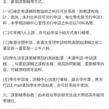
五、參加課業輔導方式：
(
一
)
已確定有課輔助教協助之科目可於系統「助教課程統
計」查詢，未列出科目可另行申請，每位學生限另行申請
1
科，本學期諮輔中心受理另行申請之科目以
10
科為限。
(
二
)
可單獨
1
人上課，亦可結伴採小組方式進行輔導。
(
三
)
每週分開申請，各週次受理申請時間為開始課輔之前二
週至前一週星期一上午八時。
(
四
)
學生須至課業輔導預約系統點選「本週申請
–
申請課
輔」，勾選欲課輔之課程名稱、填寫詢問範圍、需要輔導內
容、可輔導時間等資料。
(
五
)
學生申請後，諮輔中心須進行審核、媒合等作業，將另
行以
E-mail
通知學生申請結果，亦可於系統中查詢。
六、課業輔導助教：由本校在學的研究生或大學部高年級同
學擔任。