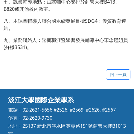
七、課業輔導地點：由諮輔中心安排於商管大樓
B413
、
B820
或其他校內教室。
八、本課業輔導與聯合國永續發展目標
SDG4
：優質教育連
結。
九、業務聯絡人：諮商職涯暨學習發展輔導中心宋念瑾組員
(
分機
3531)
。
回上一頁
淡江大學國際企業學系
電話：02-2621-5656 #2526, #2569, #2626, #2567
傳真：02-2620-9730
地址：25137 新北市淡水區英專路151號商管大樓B1013