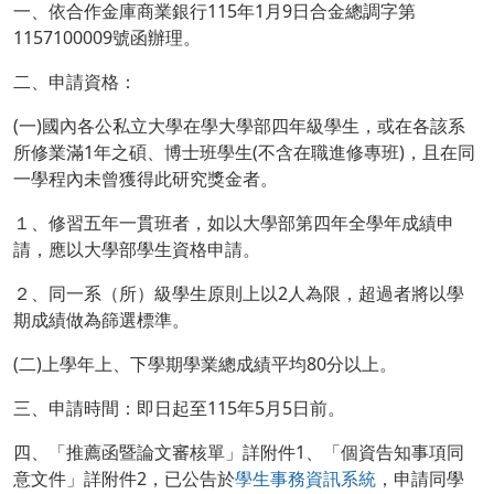
一、依合作金庫商業銀行115年1月9日合金總調字第
1157100009號函辦理。
二、申請資格：
(一)國內各公私立大學在學大學部四年級學生，或在各該系
所修業滿1年之碩、博士班學生(不含在職進修專班)，且在同
一學程內未曾獲得此研究獎金者。
１、修習五年一貫班者，如以大學部第四年全學年成績申
請，應以大學部學生資格申請。
２、同一系（所）級學生原則上以2人為限，超過者將以學
期成績做為篩選標準。
(二)上學年上、下學期學業總成績平均80分以上。
三、申請時間：即日起至115年5月5日前。
四、「推薦函暨論文審核單」詳附件1、「個資告知事項同
意文件」詳附件2，已公告於
學生事務資訊系統
，申請同學