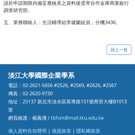
請於申請期限內備妥應檢具之資料後逕寄合作金庫商業銀行
調查研究部。
五、業務聯絡人：生活輔導組李健蘭組員，分機3436。
回上一頁
淡江大學國際企業學系
電話：02-2621-5656 #2526, #2569, #2626, #2567
傳真：02-2620-9730
地址：25137 新北市淡水區英專路151號商管大樓B1013
室
網頁維護：楊鳳僊 /
tbfxm@mail.tku.edu.tw
個人資料告知聲明
|
個資政策
|
隱私權政策