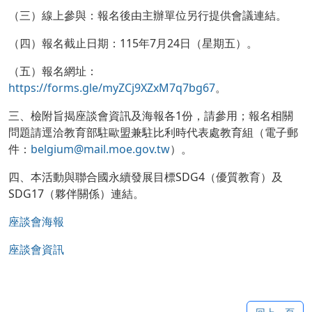
（三）線上參與：報名後由主辦單位另行提供會議連結。
（四）報名截止日期：115年7月24日（星期五）。
（五）報名網址：
https://forms.gle/myZCj9XZxM7q7bg67
。
三、檢附旨揭座談會資訊及海報各1份，請參用；報名相關
問題請逕洽教育部駐歐盟兼駐比利時代表處教育組（電子郵
件：
belgium@mail.moe.gov.tw
）。
四、本活動與聯合國永續發展目標SDG4（優質教育）及
SDG17（夥伴關係）連結。
座談會海報
座談會資訊