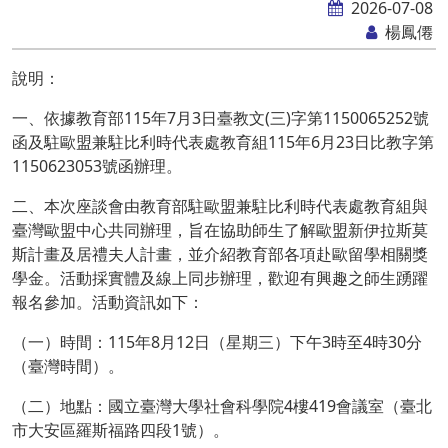
2026-07-08
楊鳳僊
說明：
一、依據教育部115年7月3日臺教文(三)字第1150065252號
函及駐歐盟兼駐比利時代表處教育組115年6月23日比教字第
1150623053號函辦理。
二、本次座談會由教育部駐歐盟兼駐比利時代表處教育組與
臺灣歐盟中心共同辦理，旨在協助師生了解歐盟新伊拉斯莫
斯計畫及居禮夫人計畫，並介紹教育部各項赴歐留學相關獎
學金。活動採實體及線上同步辦理，歡迎有興趣之師生踴躍
報名參加。活動資訊如下：
（一）時間：115年8月12日（星期三）下午3時至4時30分
（臺灣時間）。
（二）地點：國立臺灣大學社會科學院4樓419會議室（臺北
市大安區羅斯福路四段1號）。