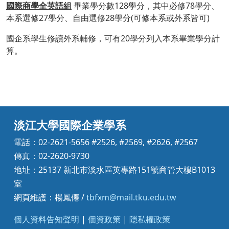
國際商學全英語組
畢業學分數128學分，其中必修78學分、
本系選修27學分、自由選修28學分(可修本系或外系皆可)
國企系學生修讀外系輔修，可有20學分列入本系畢業學分計
算。
淡江大學國際企業學系
電話：02-2621-5656 #2526, #2569, #2626, #2567
傳真：02-2620-9730
地址：25137 新北市淡水區英專路151號商管大樓B1013
室
網頁維護：楊鳳僊 /
tbfxm@mail.tku.edu.tw
個人資料告知聲明
|
個資政策
|
隱私權政策